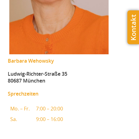
Kontakt
Barbara Wehowsky
Ludwig-Richter-Straße 35
80687 München
Sprechzeiten
Mo. – Fr.
7:00 – 20:00
Sa.
9:00 – 16:00